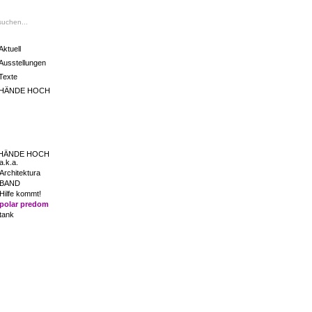
Aktuell
Ausstellungen
Texte
HÄNDE HOCH
HÄNDE HOCH
a.k.a.
Architektura
BAND
Hilfe kommt!
polar predom
tank